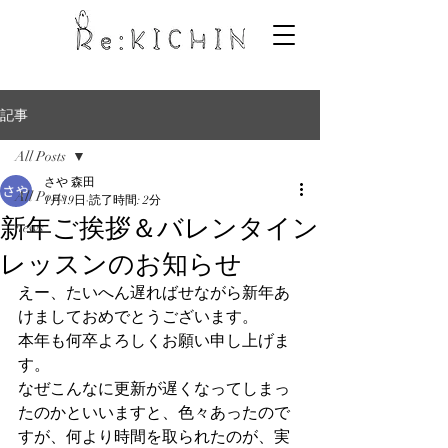
記事
All Posts
さや 森田
All Posts
1月19日
読了時間: 2分
新年ご挨拶＆バレンタイン
news
レッスンのお知らせ
えー、たいへん遅ればせながら新年あ
けましておめでとうございます。
本年も何卒よろしくお願い申し上げま
す。
なぜこんなに更新が遅くなってしまっ
たのかといいますと、色々あったので
すが、何より時間を取られたのが、実