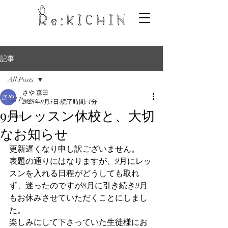
記事
All Posts
さや 森田
All Posts
2025年9月5日
読了時間: 1分
9月レッスン休校と、大切
news
なお知らせ
更新遅くなり申し訳ございません。
表題の通りにはなりますが、9月にレッ
スンを入れる日程がどうしても取れ
ず、迷ったのですが8月に引き続き9月
もお休みさせていただくことにしまし
た。
楽しみにして下さっていた生徒様にお